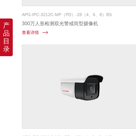
APG-IPC-3212C-MP（PD）-28（4、6、8）BS
300万人形检测双光警戒筒型摄像机
产
品
查看详情
目
录