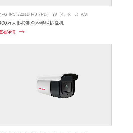
APG-IPC-3221D-MJ（PD）-28（4、6、8）W3
400万人形检测全彩半球摄像机
查看详情