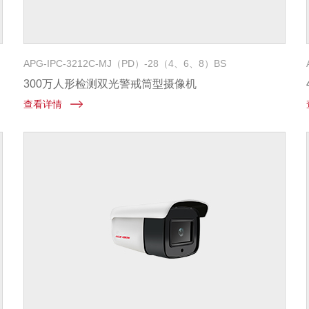
APG-IPC-3212C-MJ（PD）-28（4、6、8）BS
300万人形检测双光警戒筒型摄像机
查看详情