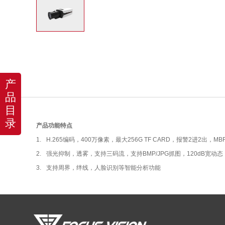
产
品
目
录
产品功能特点
1.
H.265
编码，
400
万像素，最大
256G TF CARD
，报警
2
进
2
出，
MB
2.
强光抑制，透雾，支持三码流，支持
BMP/JPG
抓图，
120dB
宽动态
3.
支持周界，绊线，人脸识别等智能分析功能